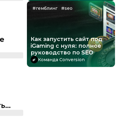
#
гемблинг
#
seo
ге
Как запустить сайт под
iGaming с нуля: полное
руководство по SEO
Команда Conversion
ть