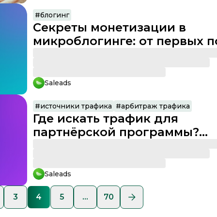
#
блогинг
Секреты монетизации в
микроблогинге: от первых п
до стабильных выплат
Saleads
#
источники трафика
#
арбитраж трафика
Где искать трафик для
партнёрской программы?
Рабочие каналы для новичк
Saleads
3
4
5
...
70