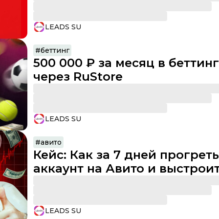
LEADS SU
#
беттинг
500 000 ₽ за месяц в беттин
через RuStore
LEADS SU
#
авито
Кейс: Как за 7 дней прогреть
аккаунт на Авито и выстрои
воронку с ежедневными
выплатами
LEADS SU