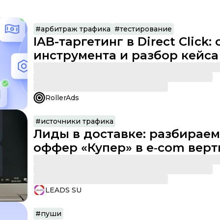
#
арбитраж трафика
#
тестирование
IAB-таргетинг в Direct Click:
инструмента и разбор кейса
RollerAds
#
источники трафика
Лиды в доставке: разбираем
оффер «Купер» в e‑com вер
как источник для стабильно
профита
LEADS SU
#
пуши