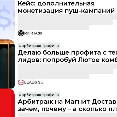
Кейс: дополнительная
монетизация пуш-кампаний 
RollerAds
RollerAds
#
арбитраж трафика
Делаю больше профита с те
лидов: попробуй Лютое ком
инструментов Leads.su для
воронки
LEADS SU
#
арбитраж трафика
Арбитраж на Магнит Достав
зачем, почему – а сколько п