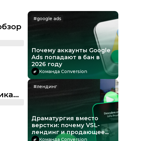
#
google ads
 обзор
Почему аккаунты Google
Ads попадают в бан в
2026 году
Команда Conversion
#
лендинг
тикали
го
Драматургия вместо
верстки: почему VSL-
лендинг и продающее
видео прогревают лучше
Команда Conversion