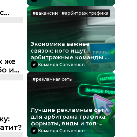
текстовых лендингов
с
#
вакансии
#
арбитраж трафика
Экономика важнее
связок: кого ищут
арбитражные команды в
х же
2026 году
Команда Conversion
бо из
#
рекламная сеть
Лучшие рекламные сети
для арбитража трафика:
ку:
форматы, виды и топ-
латит?
платформы
Команда Conversion