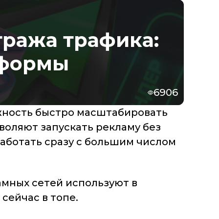
тража трафика:
тформы
6906
жность быстро масштабировать
воляют запускать рекламу без
аботать сразу с большим числом
амных сетей используют в
сейчас в топе.