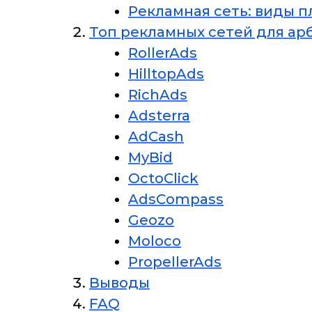
Рекламная сеть: виды 
Топ рекламных сетей для ар
RollerAds
HilltopAds
RichAds
Adsterra
AdCash
MyBid
OctoClick
AdsCompass
Geozo
Moloco
PropellerAds
Выводы
FAQ