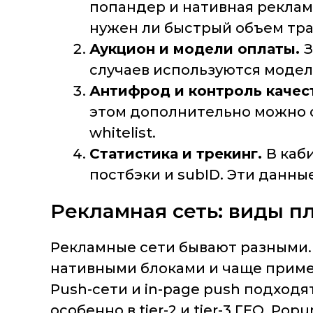
попандер и нативная реклама
нужен ли быстрый объем тра
Аукцион и модели оплаты.
З
случаев используются модел
Антифрод и контроль качес
этом дополнительно можно о
whitelist.
Статистика и трекинг.
В каб
постбэки и subID. Эти данн
Рекламная сеть: виды п
Рекламные сети бывают разными. 
нативными блоками и чаще примен
Push-сети и in-page push подход
особенно в tier-2 и tier-3 ГЕО. P