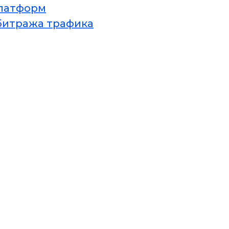
платформ
битража трафика