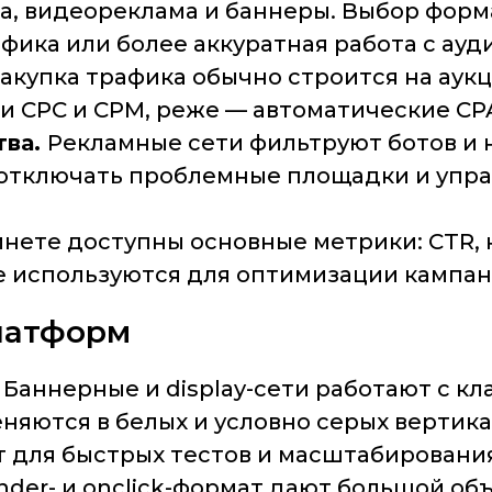
, видеореклама и баннеры. Выбор формат
фика или более аккуратная работа с ауд
акупка трафика обычно строится на аук
и CPC и CPM, реже — автоматические CP
тва.
Рекламные сети фильтруют ботов и 
тключать проблемные площадки и управ
инете доступны основные метрики: CTR, к
ые используются для оптимизации кампан
латформ
Баннерные и display-сети работают с к
яются в белых и условно серых вертика
ят для быстрых тестов и масштабирования
opunder- и onclick-формат дают большой 