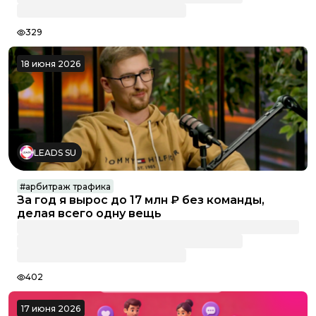
329
18 июня 2026
LEADS SU
#
арбитраж трафика
За год я вырос до 17 млн ₽ без команды,
делая всего одну вещь
402
17 июня 2026