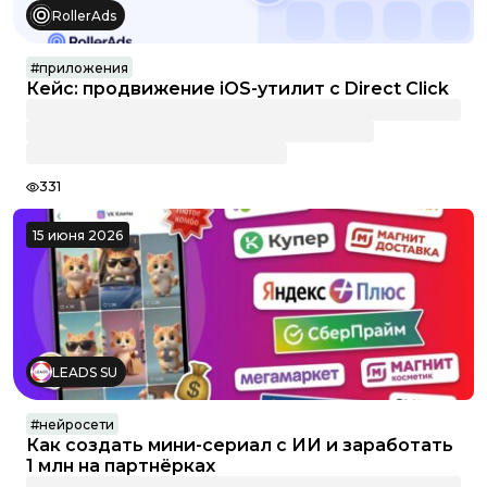
RollerAds
#
приложения
Кейс: продвижение iOS-утилит c Direct Click
331
15 июня 2026
LEADS SU
#
нейросети
Как создать мини-сериал с ИИ и заработать
1 млн на партнёрках