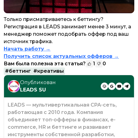
Только присматриваетесь к беттингу?
Регистрация в LEADS занимает менее 3 минут, а
менеджер поможет подобрать оффер под ваш
источник трафика.
Начать работу →
Получить список актуальных офферов →
Вам была полезна эта статья?
1
0
#
беттинг
#
креативы
Опубликован
LEADS SU
LEADS — мультивертикальная CPA-сеть,
работающая с 2010 года. Компания
объединяет топ-офферы в финансах, e-
commerce, HR и беттинге и развивает
инструменты собственной разработки,