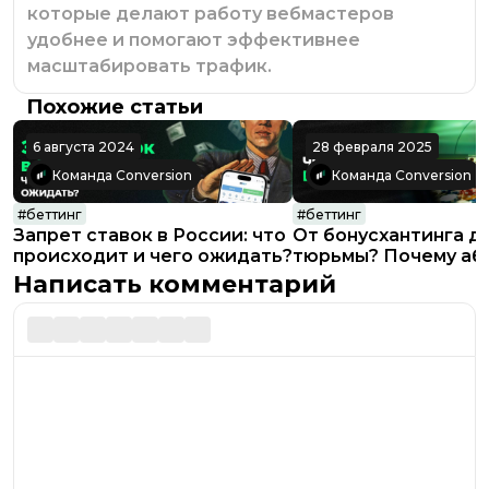
которые делают работу вебмастеров
удобнее и помогают эффективнее
масштабировать трафик.
Похожие статьи
6 августа 2024
28 февраля 2025
Команда Conversion
Команда Conversion
#
беттинг
#
беттинг
Запрет ставок в России: что
От бонусхантинга д
происходит и чего ожидать?
тюрьмы? Почему аб
бонусов БК — риско
Написать комментарий
опасное направлен