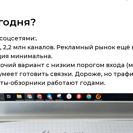
сегодня?
соцсетями:.
, 2,2 млн каналов. Рекламный рынок ещё
ция минимальна.
чий вариант с низким порогом входа (мож
 умеет готовить связки. Дороже, но трафи
йты-обзорники работают годами.