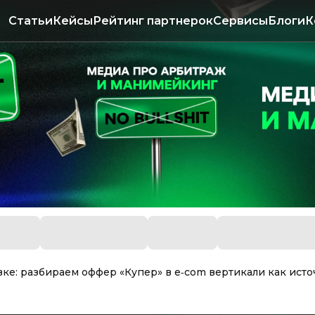
Статьи
Кейсы
Рейтинг партнерок
Сервисы
Блоги
К
вке: разбираем оффер «Купер» в e‑com вертикали как исто