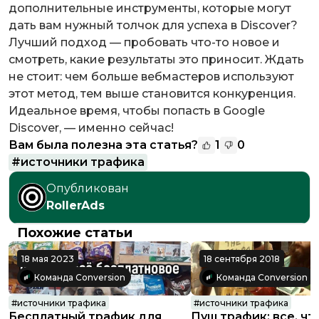
дополнительные инструменты, которые могут
дать вам нужный толчок для успеха в Discover?
Лучший подход — пробовать что-то новое и
смотреть, какие результаты это приносит. Ждать
не стоит: чем больше вебмастеров используют
этот метод, тем выше становится конкуренция.
Идеальное время, чтобы попасть в Google
Discover, — именно сейчас!
Вам была полезна эта статья?
1
0
#
источники трафика
Опубликован
RollerAds
Похожие статьи
18 мая 2023
18 сентября 2018
Команда Conversion
Команда Conversion
#
источники трафика
#
источники трафика
Бесплатный трафик для
Пуш трафик: все, чт