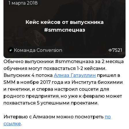
1 марта 2018
Кейс кейсов от выпускника
#smmспецназ
Команда Conversion
7521
Обычно выпускники #smmспецназа за 2 месяца
обучения могут похвастаться 1-2 кейсами.
Выпускник 4 потока
Алмаз Гатауллин
пришел в
SMM в ноябре 2017 года из Института биохимии
и генетики, и сперва настроил соцсети для
родного предприятия, но уже к февралю может
похвастаться 5 успешными проектами.
Интервью с Алмазом можно посмотреть
по
ссылке
.