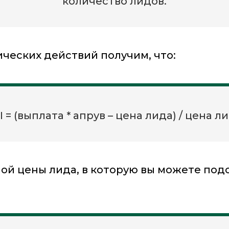
количество лидов.
ческих действий получим, что:
I = (выплата * апрув – цена лида) / цена ли
ой цены лида, в которую вы можете под