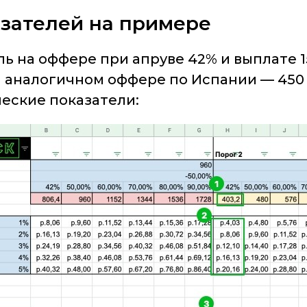
азателей на примере
ль на оффере при апруве 42% и выплате 1
а аналогичном оффере по Испании — 450
еские показатели: