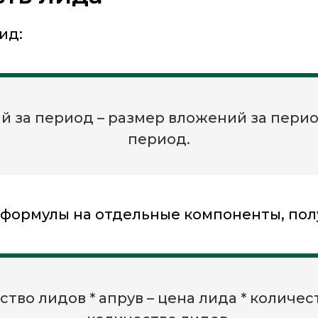
ид:
ий за период – размер вложений за перио
период.
формулы на отдельные компоненты, пол
ство лидов * апрув – цена лида * количес