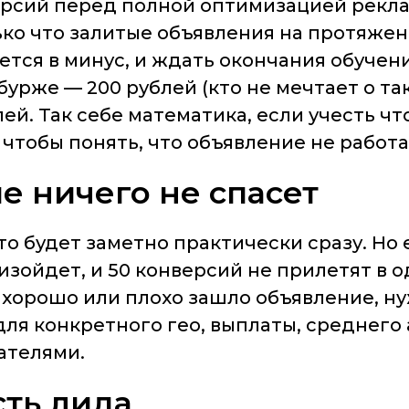
рсий перед полной оптимизацией рекламы
ько что залитые объявления на протяжен
ается в минус, и ждать окончания обучен
урже — 200 рублей (кто не мечтает о так
лей. Так себе математика, если учесть ч
чтобы понять, что объявление не работа
е ничего не спасет
то будет заметно практически сразу. Но 
оизойдет, и 50 конверсий не прилетят в 
о хорошо или плохо зашло объявление, 
для конкретного гео, выплаты, среднего
ателями.
ть лида