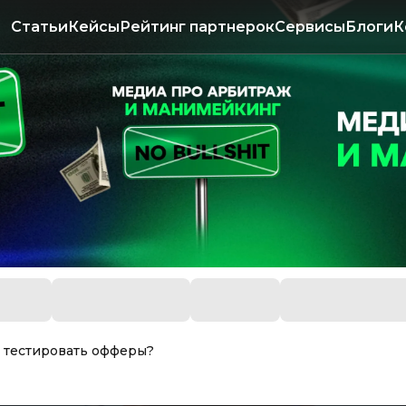
Статьи
Кейсы
Рейтинг партнерок
Сервисы
Блоги
К
к тестировать офферы?