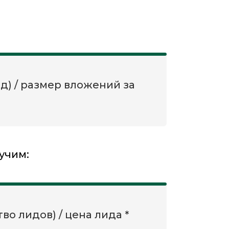
д) / размер вложений за
учим:
тво лидов) / цена лида *