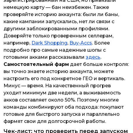
зарегистрированный на США, но привязали
немецкую карту — бан неизбежен. Также
проверяйте историю аккаунта: были ли баны,
какие кампании запускались, нет ли связи с
другими заблокированными профилями.
Доверяйте только проверенным селлерам,
например,
Dark Shopping
,
Buy-Accs
. Более
подробно про самые надежные шопы с
готовыми акками рассказывали
здесь
.
Самостоятельный фарм
дает больше контроля:
вы точно знаете историю аккаунта, можете
настроить его под конкретное ГЕО и вертикаль.
Минус — время. На качественный прогрев
уходит минимум две недели, а выживаемость
акков составляет около 50%. Поэтому многие
команды комбинируют оба подхода: покупают
готовые для быстрого запуска и параллельно
фармят свои для долгосрочной работы.
Чек-лист: что проверить перед запуском