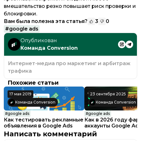
вмешательство резко повышает риск проверки и
блокировки.
Вам была полезна эта статья?
3
0
#
google ads
Опубликован
Команда Conversion
Интернет-медиа про маркетинг и арбитраж
трафика
Похожие статьи
17 мая 2019
23 сентября 2025
Команда Conversion
Команда Conversion
#
google ads
#
google ads
Как тестировать рекламные
Как в 2026 году фа
объявления в Google Ads
аккаунты Google Ad
большого спенда: г
Написать комментарий