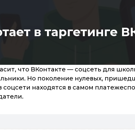
отает в таргетинге В
сит, что ВКонтакте — соцсеть для школ
льники. Но поколение нулевых, пришедш
 соцсети находятся в самом платежеспос
датели.