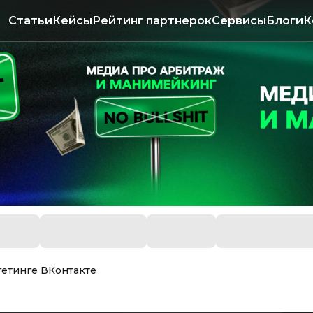
Статьи
Кейсы
Рейтинг партнерок
Сервисы
Блоги
К
ргетинге ВКонтакте