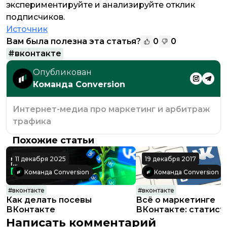
экспериментируйте и анализируйте отклик
подписчиков.
Источник
Вам была полезна эта статья?
0
0
#
вконтакте
Опубликован
Команда Conversion
Интернет-медиа про маркетинг и арбитраж
трафика
Похожие статьи
11 декабря 2025
19 декабря 2017
Команда Conversion
Команда Conversion
#
вконтакте
#
вконтакте
Как делать посевы
Всё о маркетинге
ВКонтакте
ВКонтакте: статист
продвижение, инст
Написать комментарий