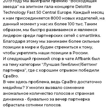
2019 году мы выиграли премию “Восходящая
звезда” на элитном гала-концерте Deloitte
Technology Fast 50 Central Europe. Каждый месяц
к нам присоединяется 8000 новых издателей, на
данный момент у нас их более 100 тыс. Таким
образом, мы быстро развиваемся и являемся
лидером среди партнерских сетей с smartlinks.
Благодаря этому мы занимаем более сильные
позиции в мире и будем стремиться к тому,
чтобы укреплять наши позиции в России.
И следующий громкий спор в чате Affbank был
на тему категории “Лучшая Гемблинг/беттинг
партнерка”, где с хорошим отрывом победили
CpaBro.
В чем здесь проблема, ведь CpaBro достаточно
медийны? У многих вызвало сомнение
аномальное количество голосов и странная
динамика - буквально за вечер партнерка
обрастала сотнями голосов.