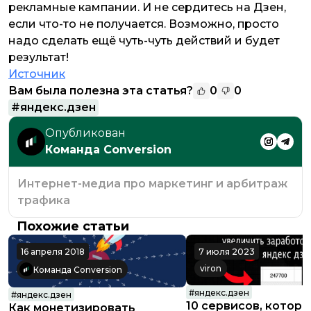
рекламные кампании. И не сердитесь на Дзен,
если что-то не получается. Возможно, просто
надо сделать ещё чуть-чуть действий и будет
результат!
Источник
Вам была полезна эта статья?
0
0
#
яндекс.дзен
Опубликован
Команда Conversion
Интернет-медиа про маркетинг и арбитраж
трафика
Похожие статьи
16 апреля 2018
7 июля 2023
viron
Команда Conversion
#
яндекс.дзен
#
яндекс.дзен
10 сервисов, котор
Как монетизировать