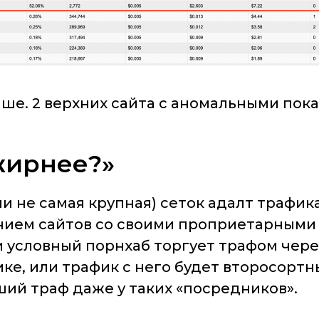
е. 2 верхних сайта с аномальными пока
 жирнее?»
ли не самая крупная) сеток адалт трафик
нием сайтов со своими проприетарными 
 условный порнхаб торгует трафом через T
ике, или трафик с него будет второсортны
ий траф даже у таких «посредников».