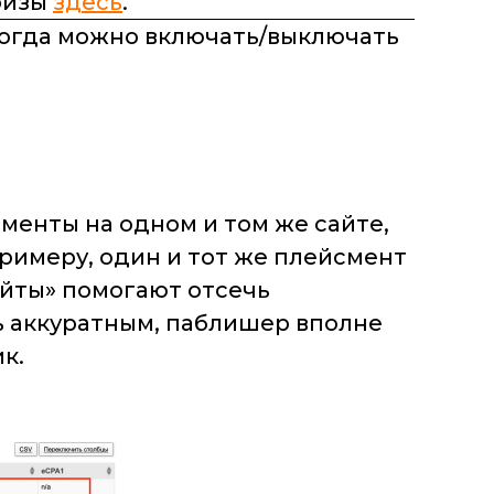
ризы
здесь
.
тогда можно включать/выключать
сменты на одном и том же сайте,
примеру, один и тот же плейсмент
Сайты» помогают отсечь
ь аккуратным, паблишер вполне
к.