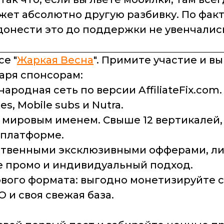
ет абсолютно другую разбивку. По факту
онести это до поддержки не увенчались 
е "
Жаркая Весна
". Примите участие и в
даря спонсорам:
родная сеть по версии AffiliateFix.com.
s, Mobile subs и Nutra.
с мировым именем. Свыше 12 вертикалей, 
 платформе.
бственными эксклюзивными офферами, 
е промо и индивидуальный подход.
ового формата: выгодно монетизируйте 
О и своя свежая база.