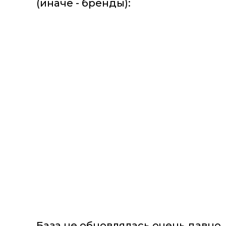
(иначе - бренды):
База не обновлялась очень давно, 