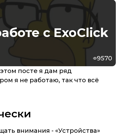
аботе с ExoClick
9570
 этом посте я дам ряд
ом я не работаю, так что всё
ически
щать внимания - «Устройства»