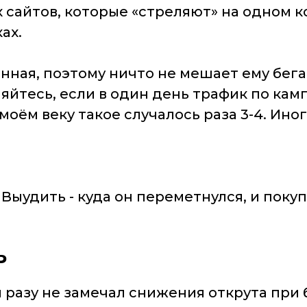
х сайтов, которые «стреляют» на одном к
ах.
ная, поэтому ничто не мешает ему бегать
яйтесь, если в один день трафик по кам
моём веку такое случалось раза 3-4. Ин
ыудить - куда он переметнулся, и покупа
ь
 разу не замечал снижения открута при ба