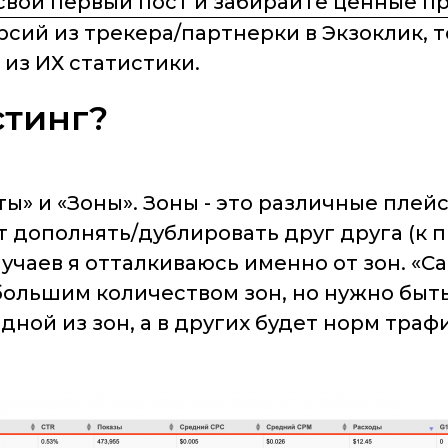
свой первый пост и забирайте ценные п
сий из трекера/партнерки в Экзоклик, 
 из ИХ статистики.
стинг?
йты» и «Зоны». Зоны - это различные плей
ут дополнять/дублировать друг друга (к 
случаев я отталкиваюсь именно от зон. «
большим количеством зон, но нужно быт
дной из зон, а в других будет норм трафи