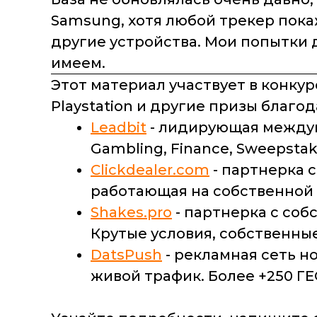
Samsung, хотя любой трекер покаж
другие устройства. Мои попытки д
имеем.
Этот материал участвует в конкурс
Playstation и другие призы благо
Leadbit
- лидирующая междуна
Gambling, Finance, Sweepstake
Clickdealer.com
- партнерка 
работающая на собственной
Shakes.pro
- партнерка с со
Крутые условия, собственны
DatsPush
- рекламная сеть н
живой трафик. Более +250 ГЕ