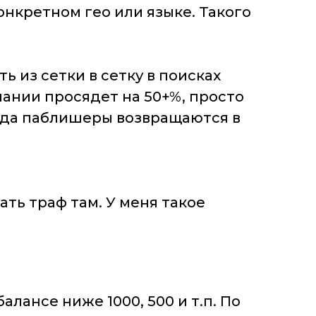
онкретном гео или языке. Такого
 из сетки в сетку в поисках
пании просядет на 50+%, просто
огда паблишеры возвращаются в
ть траф там. У меня такое
лансе ниже 1000, 500 и т.п. По