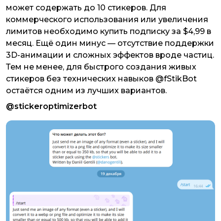
может содержать до 10 стикеров. Для
коммерческого использования или увеличения
лимитов необходимо купить подписку за $4,99 в
месяц. Ещё один минус — отсутствие поддержки
3D-анимации и сложных эффектов вроде частиц.
Тем не менее, для быстрого создания живых
стикеров без технических навыков @fStikBot
остаётся одним из лучших вариантов.
@stickeroptimizerbot