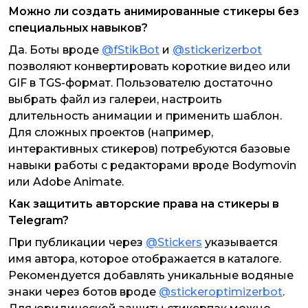
Можно ли создать анимированные стикеры без
специальных навыков?
Да. Боты вроде
@fStikBot
и
@stickerizerbot
позволяют конвертировать короткие видео или
GIF в TGS-формат. Пользователю достаточно
выбрать файл из галереи, настроить
длительность анимации и применить шаблон.
Для сложных проектов (например,
интерактивных стикеров) потребуются базовые
навыки работы с редакторами вроде Bodymovin
или Adobe Animate.
Как защитить авторские права на стикеры в
Telegram?
При публикации через
@Stickers
указывается
имя автора, которое отображается в каталоге.
Рекомендуется добавлять уникальные водяные
знаки через ботов вроде
@stickeroptimizerbot
.