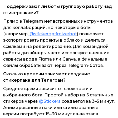
Поддерживают ли боты групповую работу над
стикерпаками?
Прямо в Telegram нет встроенных инструментов
для коллабораций, но некоторые боты
(например,
@stickeroptimizerbot
) позволяют
экспортировать проекты в облако и делиться
ссылками на редактирование. Для командной
работы дизайнеры часто используют внешние
сервисы вроде Figma или Canva, а финальные
файлы обрабатывают через Telegram-ботов.
Сколько времени занимает создание
стикерпака для Телеграм?
Среднее время зависит от сложности и
выбранного бота. Простой набор из 5 статичных
стикеров через
@Stickers
создаётся за 3–5 минут.
Анимированные паки или стилизованные
версии потребуют 15–30 минут из-за этапа