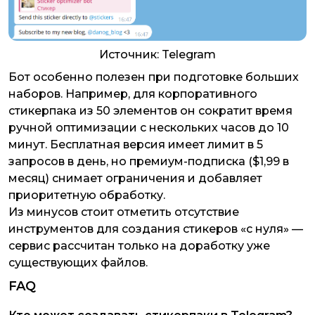
Источник: Telegram
Бот особенно полезен при подготовке больших
наборов. Например, для корпоративного
стикерпака из 50 элементов он сократит время
ручной оптимизации с нескольких часов до 10
минут. Бесплатная версия имеет лимит в 5
запросов в день, но премиум-подписка ($1,99 в
месяц) снимает ограничения и добавляет
приоритетную обработку.
Из минусов стоит отметить отсутствие
инструментов для создания стикеров «с нуля» —
сервис рассчитан только на доработку уже
существующих файлов.
FAQ