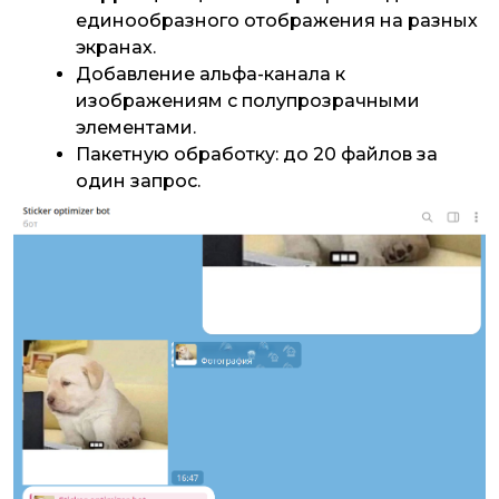
единообразного отображения на разных
экранах.
Добавление альфа-канала к
изображениям с полупрозрачными
элементами.
Пакетную обработку: до 20 файлов за
один запрос.