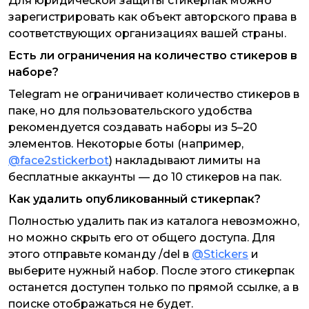
Для юридической защиты стикерпак можно
зарегистрировать как объект авторского права в
соответствующих организациях вашей страны.
Есть ли ограничения на количество стикеров в
наборе?
Telegram не ограничивает количество стикеров в
паке, но для пользовательского удобства
рекомендуется создавать наборы из 5–20
элементов. Некоторые боты (например,
@face2stickerbot
) накладывают лимиты на
бесплатные аккаунты — до 10 стикеров на пак.
Как удалить опубликованный стикерпак?
Полностью удалить пак из каталога невозможно,
но можно скрыть его от общего доступа. Для
этого отправьте команду /del в
@Stickers
и
выберите нужный набор. После этого стикерпак
останется доступен только по прямой ссылке, а в
поиске отображаться не будет.