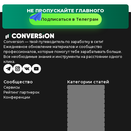
НЕ ПРОПУСКАЙТЕ ГЛАВНОГО
Подписаться в Телеграм
Conversion — твой путеводитель по заработку в сети!
Ежедневное обновление материалов и сообщество
профессионалов, которые помогут тебе зарабатывать больше.
Все необходимые знания и инструменты на расстоянии одного
клика.
Сообщество
Категории статей
Сервисы
Рейтинг партнерок
Конференции