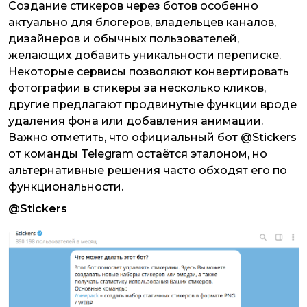
Создание стикеров через ботов особенно
актуально для блогеров, владельцев каналов,
дизайнеров и обычных пользователей,
желающих добавить уникальности переписке.
Некоторые сервисы позволяют конвертировать
фотографии в стикеры за несколько кликов,
другие предлагают продвинутые функции вроде
удаления фона или добавления анимации.
Важно отметить, что официальный бот @Stickers
от команды Telegram остаётся эталоном, но
альтернативные решения часто обходят его по
функциональности.
@Stickers