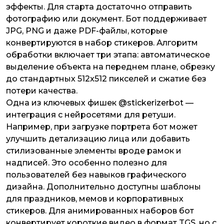
эффекты. Для старта достаточно отправить
фотографию или документ. Бот поддерживает
JPG, PNG и даже PDF-файлы, которые
конвертируются в набор стикеров. Алгоритм
обработки включает три этапа: автоматическое
выделение объекта на переднем плане, обрезку
до стандартных 512x512 пикселей и сжатие без
потери качества.
Одна из ключевых фишек @stickerizerbot —
интеграция с нейросетями для ретуши.
Например, при загрузке портрета бот может
улучшить детализацию лица или добавить
стилизованные элементы вроде рамок и
надписей. Это особенно полезно для
пользователей без навыков графического
дизайна. Дополнительно доступны шаблоны
для праздников, мемов и корпоративных
стикеров. Для анимированных наборов бот
конвертирует короткие видео в формат TGS, но с