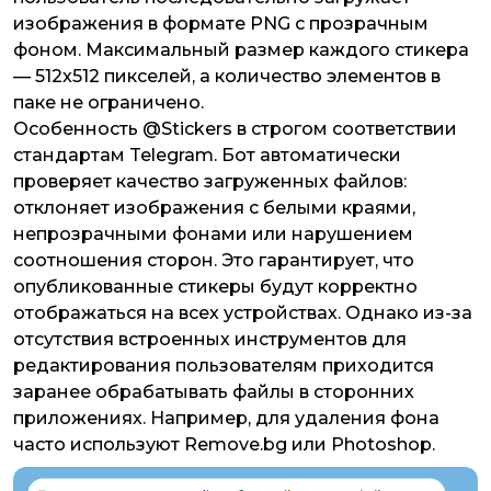
изображения в формате PNG с прозрачным
фоном. Максимальный размер каждого стикера
— 512x512 пикселей, а количество элементов в
паке не ограничено.
Особенность @Stickers в строгом соответствии
стандартам Telegram. Бот автоматически
проверяет качество загруженных файлов:
отклоняет изображения с белыми краями,
непрозрачными фонами или нарушением
соотношения сторон. Это гарантирует, что
опубликованные стикеры будут корректно
отображаться на всех устройствах. Однако из-за
отсутствия встроенных инструментов для
редактирования пользователям приходится
заранее обрабатывать файлы в сторонних
приложениях. Например, для удаления фона
часто используют Remove.bg или Photoshop.