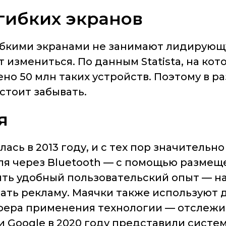
гибких экранов
гибкими экранами не занимают лидирующ
змениться. По данным Statista, на котор
ено 50 млн таких устройств. Поэтому в р
стоит забывать.
я
ась в 2013 году, и с тех пор значительн
еля через Bluetooth — с помощью размещ
ить удобный пользовательский опыт — н
ать рекламу. Маячки также используют 
фера применения технологии — отслеж
и Google в 2020 году представили систе