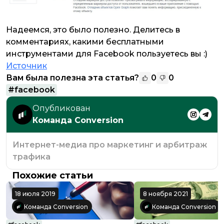
Надеемся, это было полезно. Делитесь в
комментариях, какими бесплатными
инструментами для Facebook пользуетесь вы :)
Источник
Вам была полезна эта статья?
0
0
#
facebook
Опубликован
Команда Conversion
Интернет-медиа про маркетинг и арбитраж
трафика
Похожие статьи
18 июля 2019
8 ноября 2021
Команда Conversion
Команда Conversion