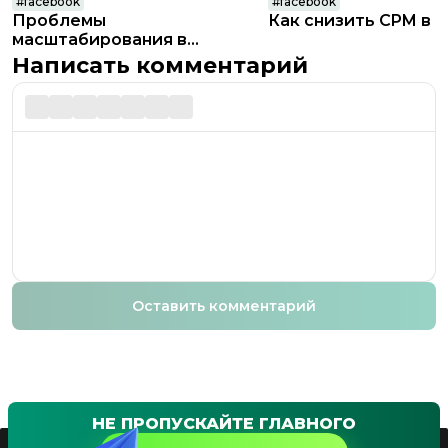
#
facebook
#
facebook
Проблемы
Как снизить CPM в 
масштабирования в
Facebook: почему дорожает
Написать комментарий
лид?
Оставить комментарий
НЕ ПРОПУСКАЙТЕ ГЛАВНОГО