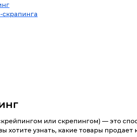
инг
-скрапинга
пинг
скрейпингом или скрепингом) — это спо
ы хотите узнать, какие товары продает к