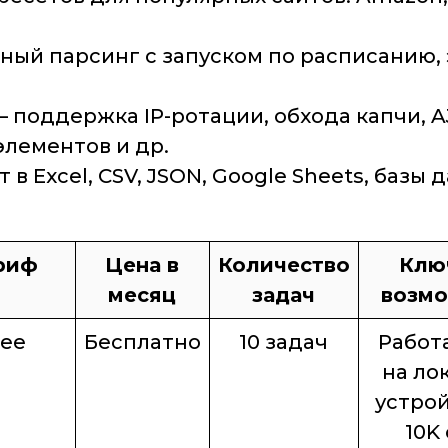
ный парсинг с запуском по расписанию, 
 поддержка IP-ротации, обхода капчи, A
элементов и др.
 в Excel, CSV, JSON, Google Sheets, базы 
риф
Цена в
Количество
Клю
месяц
задач
возм
ree
Бесплатно
10 задач
Работ
на ло
устрой
10K