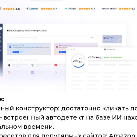
e:
ный конструктор: достаточно кликать п
 встроенный автодетект на базе ИИ нах
альном времени.
есетов для популярных сайтов: Amazon, e