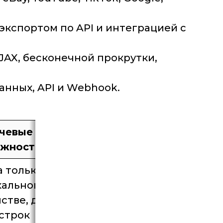
экспортом по API и интеграцией с
JAX, бесконечной прокрутки,
данных, API и Webhook.
чевые
ожности
а только
кальном
стве, до
 строк