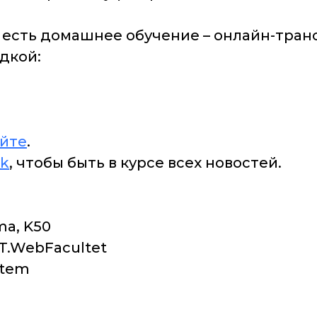
, есть домашнее обучение – онлайн-тран
дкой:
айте
.
ok
, чтобы быть в курсе всех новостей.
ma, K50
ET.WebFacultet
stem