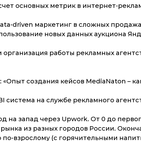
асчет основных метрик в интернет-рекл
Data-driven маркетинг в сложных продажа
спользование новых данных аукциона Ян
и организация работы рекламных агентс
: «Опыт создания кейсов MediaNaton – ка
«BI система на службе рекламного агентст
ход на запад через Upwork. От 0 до перв
а рынка из разных городов России. Окон
по-взрослому (с горячительными напитк