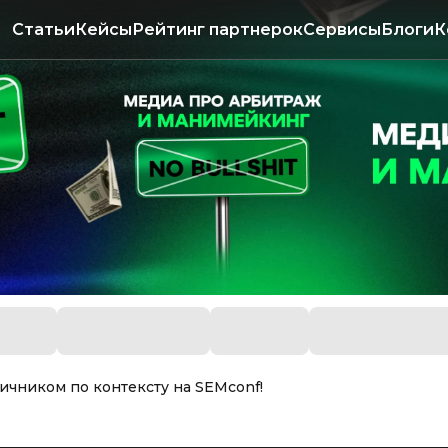
Статьи
Кейсы
Рейтинг партнерок
Сервисы
Блоги
К
личником по контексту на SEMconf!