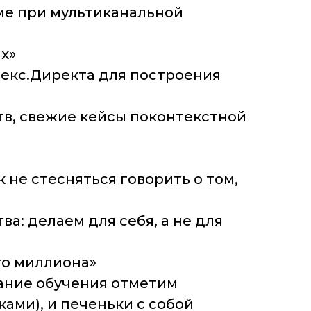
аме при мультиканальной
х»
декс.Директа для построения
тв, свежие кейсы поконтекстной
к не стесняться говорить о том,
ва: делаем для себя, а не для
ого миллиона»
чание обучения отметим
ами), и печеньки с собой