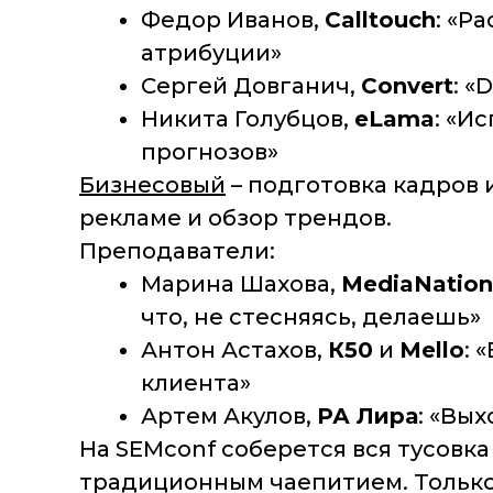
Федор Иванов,
Calltouch
: «Р
атрибуции»
Сергей Довганич,
Convert
: «
Никита Голубцов,
eLama
: «И
прогнозов»
Бизнесовый
– подготовка кадров 
рекламе и обзор трендов.
Преподаватели:
Марина Шахова,
MediaNation
что, не стесняясь, делаешь»
Антон Астахов,
К50
и
Mello
: 
клиента»
Артем Акулов,
РА Лира
: «Вы
На SEMconf соберется вся тусовк
традиционным чаепитием. Только 