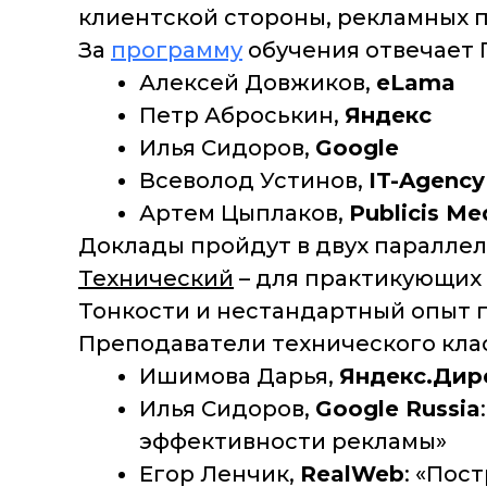
клиентской стороны, рекламных 
За
программу
обучения отвечает 
Алексей Довжиков,
eLama
Петр Аброськин,
Яндекс
Илья Сидоров,
Google
Всеволод Устинов,
IT-Agency
Артем Цыплаков,
Publicis Me
Доклады пройдут в двух параллель
Технический
– для практикующих 
Тонкости и нестандартный опыт 
Преподаватели технического клас
Ишимова Дарья,
Яндекс.Дир
Илья Сидоров,
Google Russia
эффективности рекламы»
Егор Ленчик,
RealWeb
: «Пос