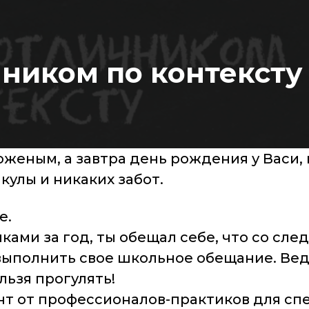
чником по контексту 
оженым, а завтра день рождения у Васи,
кулы и никаких забот.
е.
ками за год, ты обещал себе, что со сл
выполнить свое школьное обещание. Вед
льзя прогулять!
нт от профессионалов-практиков для сп