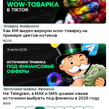
#
товарка
#
нейросети
Как ИИ-видео вернули wow-товарку на
Conversion
примере цветов-котиков
205
9 июля 2026
#
источники трафика
#
финансы
Не Telegram, а MAX и SMS-дожим: какие
Conversion
источники выбрать под финансы в 2026 году
199