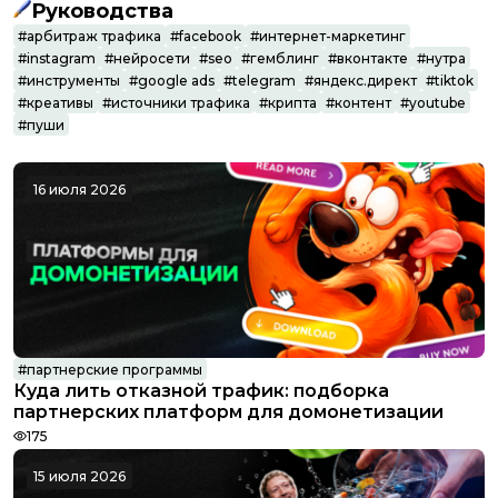
Руководства
#
арбитраж трафика
#
facebook
#
интернет-маркетинг
#
instagram
#
нейросети
#
seo
#
гемблинг
#
вконтакте
#
нутра
#
инструменты
#
google ads
#
telegram
#
яндекс.директ
#
tiktok
#
креативы
#
источники трафика
#
крипта
#
контент
#
youtube
#
пуши
16 июля 2026
#
партнерские программы
Куда лить отказной трафик: подборка
Conversion
партнерских платформ для домонетизации
175
15 июля 2026