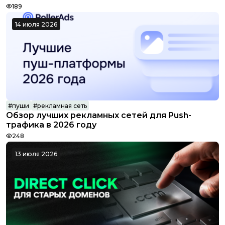
189
14 июля 2026
#
пуши
#
рекламная сеть
Обзор лучших рекламных сетей для Push-
RollerAds
трафика в 2026 году
248
13 июля 2026