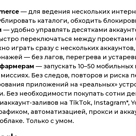
merce
— для ведения нескольких интерне
блировать каталоги, обходить блокировк
м
— удобно управлять десятками аккаунто
ыстро переключаться между проектами б
о играть сразу с нескольких аккаунтов,
онажей — без лагов, перегрева и устаре
p-фармерам
— запускать 10–50 мобильных 
миссиях. Без следов, повторов и риска 
ования приложений на «реальных» устро
. Без необходимости покупать сотни дев
аккаунт-заливов на TikTok, Instagram*, 
рафиком, автоматизацией, прокси и акк
облаке. Только с умом.