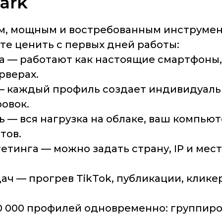
ark
ым, мощным и востребованным инструме
те ценить с первых дней работы:
а
— работают как настоящие смартфоны, 
рверах.
 каждый профиль создает индивидуальн
овок.
ь
— вся нагрузка на облаке, ваш компью
тов.
гетинга
— можно задать страну, IP и ме
дач
— прогрев TikTok, публикации, клике
0 000 профилей одновременно: группиро