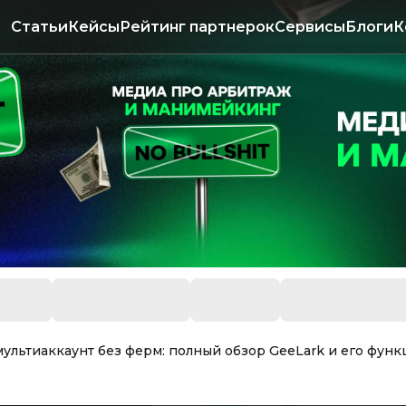
Статьи
Кейсы
Рейтинг партнерок
Сервисы
Блоги
К
ультиаккаунт без ферм: полный обзор GeeLark и его фун