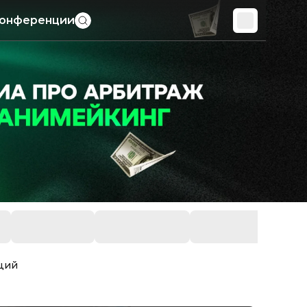
онференции
кций