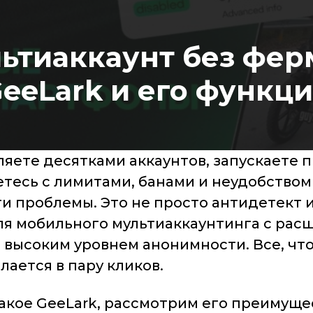
тиаккаунт без фер
eeLark и его функц
вляете десятками аккаунтов, запускаете
етесь с лимитами, банами и неудобством
эти проблемы. Это не просто антидетект 
ля мобильного мультиаккаунтинга с рас
 высоким уровнем анонимности. Все, чт
лается в пару кликов.
такое GeeLark, рассмотрим его преимуще