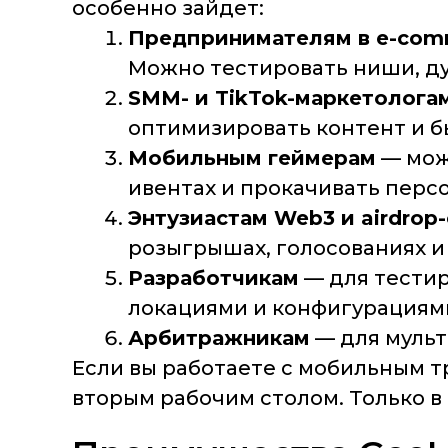
особенно зайдет:
Предпринимателям в e-com
Можно тестировать ниши, ду
SMM- и TikTok-маркетолога
оптимизировать контент и б
Мобильным геймерам
— можн
ивентах и прокачивать перс
Энтузиастам Web3 и airdro
розыгрышах, голосованиях и 
Разработчикам
— для тестир
локациями и конфигурациями
Арбитражникам
— для мульти
Если вы работаете с мобильным т
вторым рабочим столом. Только в 