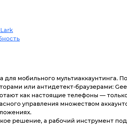
Lark
бность
 для мобильного мультиаккаунтинга. По 
яторами или антидетект-браузерами: Ge
тают как настоящие телефоны — только 
ного управления множеством аккаунтов в
иложениях.
ское решение, а рабочий инструмент под