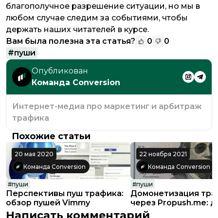
благополучное разрешение ситуации, но мы в
любом случае следим за событиями, чтобы
держать наших читателей в курсе.
Вам была полезна эта статья?
0
0
#
пуши
Опубликован
Команда Conversion
Интернет-медиа про маркетинг и арбитраж
трафика
Похожие статьи
20 мая 2020
22 ноября 2021
Команда Conversion
Команда Conversion
#
пуши
#
пуши
Перспективы пуш трафика:
Домонетизация тра
обзор пушей Vimmy
через Propush.me: д
профиту
Написать комментарий