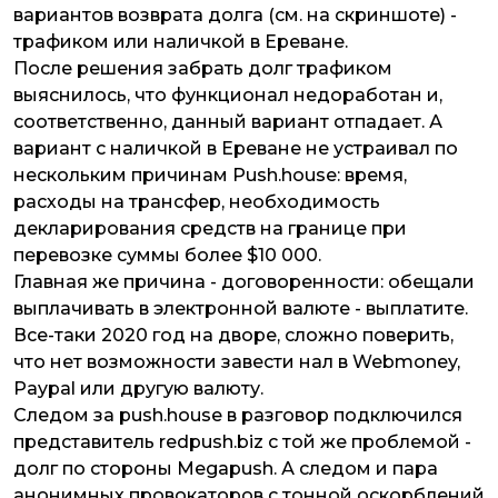
вариантов возврата долга (см. на скриншоте) -
трафиком или наличкой в Ереване.
После решения забрать долг трафиком
выяснилось, что функционал недоработан и,
соответственно, данный вариант отпадает. А
вариант с наличкой в Ереване не устраивал по
нескольким причинам Push.house: время,
расходы на трансфер, необходимость
декларирования средств на границе при
перевозке суммы более $10 000.
Главная же причина - договоренности: обещали
выплачивать в электронной валюте - выплатите.
Все-таки 2020 год на дворе, сложно поверить,
что нет возможности завести нал в Webmoney,
Paypal или другую валюту.
Следом за push.house в разговор подключился
представитель redpush.biz с той же проблемой -
долг по стороны Megapush. А следом и пара
анонимных провокаторов с тонной оскорблений