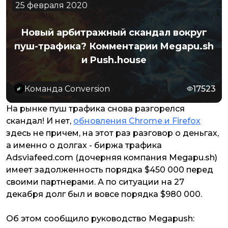
25 февраля 2020
Новый арбитражный скандал вокруг
пуш-трафика? Комментарии Megapu.sh
и Push.house
Команда Conversion
17523
На рынке пуш трафика снова разгорелся
скандал! И нет,
обновления Chrome и Firefox
здесь не причем, на этот раз разговор о деньгах,
а именно о долгах - биржа трафика
Adsviafeed.com (дочерняя компания Megapu.sh)
имеет задолженность порядка $450 000 перед
своими партнерами. А по ситуации на 27
декабря долг был и вовсе порядка $980 000.
Об этом сообщило руководство Megapush: