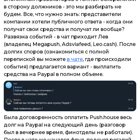
в сторону должников - это мы разбирать не
будем. Все, что нужно знать: представители
компании хотели публичного ответа - когда они
получат свои средства и получат ли вообще?
Развязка событий - в чат приходит Лев
(владелец Megapush, Adsviafeed, Leo.cash). После
долгих споров (ознакомиться с полной
перепиской вы можете
в чате
, где происходили
события) предлагается вариант - выплатить
средства на Paypal в полном объеме.
Была договоренность оплатить Push.house весь
долг на Paypal на следующий день (разговор
был в вечернее время, финотделы не работали).
После в чате же начался флуд, подсчет регалий -