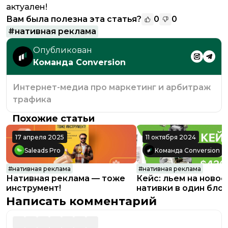
актуален!
Вам была полезна эта статья?
0
0
#
нативная реклама
Опубликован
Команда Conversion
Интернет-медиа про маркетинг и арбитраж
трафика
Похожие статьи
17 апреля 2025
11 октября 2024
Saleads Pro
Команда Conversion
#
нативная реклама
#
нативная реклама
Нативная реклама — тоже
Кейс: льем на новос
инструмент!
нативки в один блок
профитом $4361
Написать комментарий