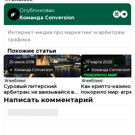
Опубликован
Команда Conversion
Интернет-медиа про маркетинг и арбитраж
трафика
Похожие статьи
25 июня 2018
17 марта 2025
Команда Conversion
Команда Conversion
#
гемблинг
#
гемблинг
Суровый питерский
Как крипто-казино 
арбитран: не ввязывайся в
покорило мир: агре
арбитраж, найди мужа и
маркетинг, лазейки 
Написать комментарий
рожай детей!
законодательстве 
собственная ферма
стримеров