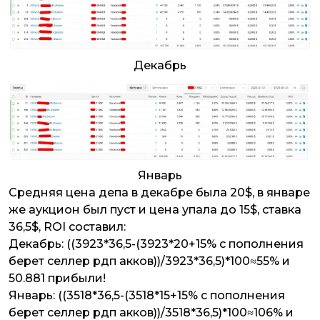
Декабрь
Январь
Средняя цена депа в декабре была 20$, в январе
же аукцион был пуст и цена упала до 15$, ставка
36,5$, ROI составил:
Декабрь:
((3923*36,5-(3923*20+15% c пополнения
берет селлер рдп акков))/3923*36,5)*100≈55%
и
50.881 прибыли!
Январь:
((3518*36,5-(3518*15+15% c пополнения
берет селлер рдп акков))/3518*36,5)*100≈106%
и