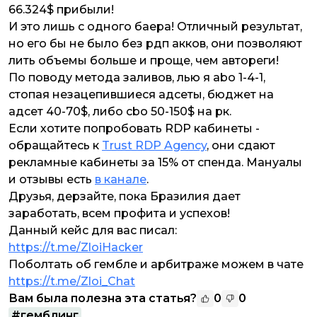
66.324$ прибыли!
И это лишь с одного баера! Отличный результат,
но его бы не было без рдп акков, они позволяют
лить объемы больше и проще, чем автореги!
По поводу метода заливов, лью я abo 1-4-1,
стопая незацепившиеся адсеты, бюджет на
адсет 40-70$, либо cbo 50-150$ на рк.
Если хотите попробовать RDP кабинеты -
обращайтесь к
Trust RDP Agency
, они сдают
рекламные кабинеты за 15% от спенда. Мануалы
и отзывы есть
в канале
.
Друзья, дерзайте, пока Бразилия дает
заработать, всем профита и успехов!
Данный кейс для вас писал:
https://t.me/ZloiHacker
Поболтать об гембле и арбитраже можем в чате
https://t.me/Zloi_Chat
Вам была полезна эта статья?
0
0
#
гемблинг