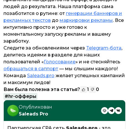
людей до результата. Наша платформа сама
позаботится о рутине: от
генерации баннеров и
рекламных текстов
до
маркировки рекламы
. Все
интуитивно просто и уже готово к
моментальному запуску рекламы и вашему
заработку.
Следите за обновлениями через
Telegram-бота
,
делитесь идеями в разделе для наших
пользователей «
Голосование
» и не стесняйтесь
обращаться в саппорт
— мы слышим каждого!
Команда
Saleads.pro
желает успешных кампаний
и максимум лидов!
Вам была полезна эта статья?
1
0
#
hr-офферы
Опубликован
Saleads Pro
Партнерская CPA сеть
Saleads.pro
- это