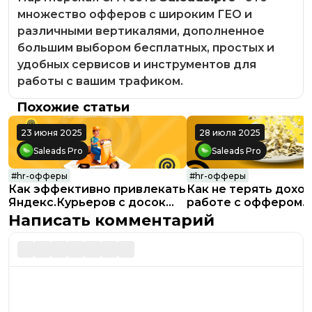
множество офферов с широким ГЕО и
различными вертикалями, дополненное
большим выбором бесплатных, простых и
удобных сервисов и инструментов для
работы с вашим трафиком.
Похожие статьи
23 июня 2025
28 июля 2025
Saleads Pro
Saleads Pro
#
hr-офферы
#
hr-офферы
Как эффективно привлекать
Как не терять дохо
Яндекс.Курьеров с досок
работе с оффером
объявлений с помощью
Яндекс.Еда: аналити
Написать комментарий
рассылок
кейсы и рекоменда