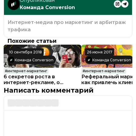
Опубликован
Команда Conversion
Интернет-медиа про маркетинг и арбитраж
трафика
Похожие статьи
10 сентября 2018
26 июня 2017
Команда Conversion
Команда Conversion
#
интернет-маркетинг
#
интернет-маркетинг
6 секретов роста в
Реферальный марке
интернет-рекламе, о
как привлечь клиен
которых вы не знали (или
помощью клиентов
Написать комментарий
забыли)