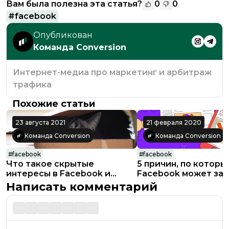
Вам была полезна эта статья?
0
0
#
facebook
Опубликован
Команда Conversion
Интернет-медиа про маркетинг и арбитраж
трафика
Похожие статьи
23 августа 2021
21 февраля 2020
Команда Conversion
Команда Conversion
#
facebook
#
facebook
Что такое скрытые
5 причин, по которы
интересы в Facebook и
Facebook может за
зачем они нужны?
ваш рекламный каб
Написать комментарий