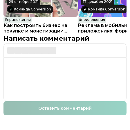
29 октября 2021
17 декабря 2021
Команда Conversion
Команда Conversion
#
приложения
#
приложения
Как построить бизнес на
Реклама в мобильн
покупке и монетизации
приложениях: форм
приложений
категории и преим
Написать комментарий
Оставить комментарий