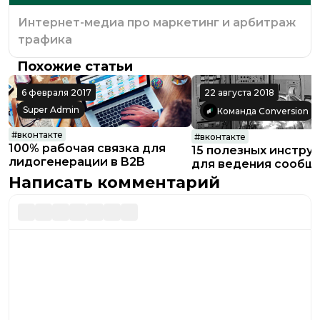
Интернет-медиа про маркетинг и арбитраж
трафика
Похожие статьи
6 февраля 2017
22 августа 2018
Super Admin
Команда Conversion
#
вконтакте
#
вконтакте
100% рабочая связка для
15 полезных инстру
лидогенерации в B2B
для ведения сообщ
ВКонтакте
Написать комментарий