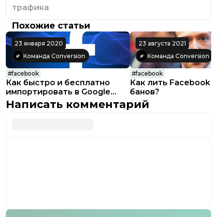
трафика
Похожие статьи
23 января 2020
23 августа 2021
Команда Conversion
Команда Conversion
#
facebook
#
facebook
Как быстро и бесплатно
Как лить Facebook 
импортировать в Google
банов?
Таблицы статистику из
Написать комментарий
Facebook