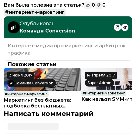
Вам была полезна эта статья?
0
0
#
интернет-маркетинг
Опубликован
Команда Conversion
Интернет-медиа про маркетинг и арбитраж
трафика
Похожие статьи
3 июня 2017
14 апреля 2017
Super Admin
Команда Conversion
#
интернет-маркетинг
#
интернет-маркетинг
Как нельзя SMM-ить
Маркетинг без бюджета:
подборка бесплатных
сервисов
Написать комментарий