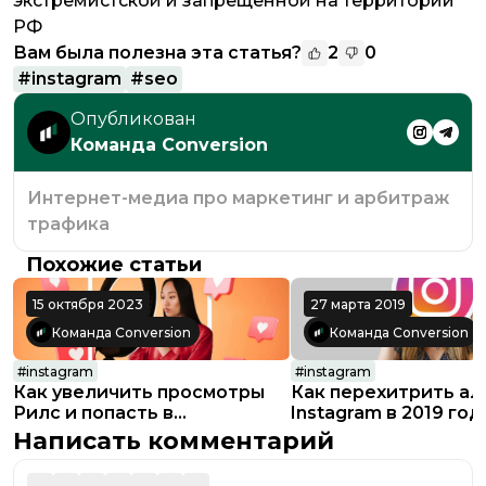
экстремистской и запрещенной на территории
РФ
Вам была полезна эта статья?
2
0
#
instagram
#
seo
Опубликован
Команда Conversion
Интернет-медиа про маркетинг и арбитраж
трафика
Похожие статьи
15 октября 2023
27 марта 2019
Команда Conversion
Команда Conversion
#
instagram
#
instagram
Как увеличить просмотры
Как перехитрить ал
Рилс и попасть в
Instagram в 2019 году
рекомендации
тактик
Написать комментарий