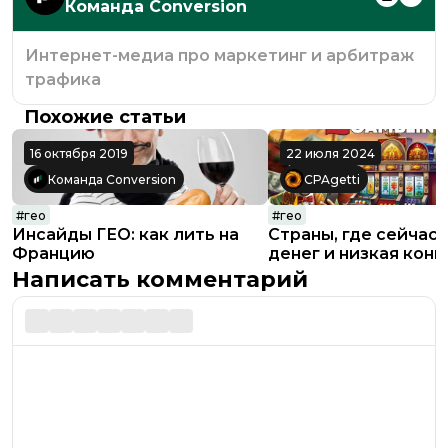
Команда Conversion
Интернет-медиа про маркетинг и арбитраж
трафика
Похожие статьи
16 октября 2019
22 июля 2024
Команда Conversion
CPAgetti
#
гео
#
гео
Инсайды ГЕО: как лить на
Страны, где сейчас 
Францию
денег и низкая кон
в гемблинге
Написать комментарий