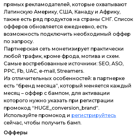
прямых рекламодателей, которые охватывают
Латинскую Америку, США, Канаду и Африку,
также есть ряд продуктов на страны СНГ. Список
офферов обновляется ежедневно, есть
возможность подключить необходимый оффер
по запросу.
Партнерская сеть монетизирует практически
любой трафик, кроме фрода, мотива и схем.
Самые востребованные источники: SEO, ASO,
PPC, Fb, UAC, e-mail, Streamers.
Из отличительных особенностей: в партнерке
есть “бренд месяца”, который меняется каждый
месяц – оффер с бампом, для активации
которого нужно указать при регистрации
промокод
“HUGE_conversion_brand”
.
Используйте промокод и
регистрируйтесь
сейчас, чтобы получить бамп.
Офферы