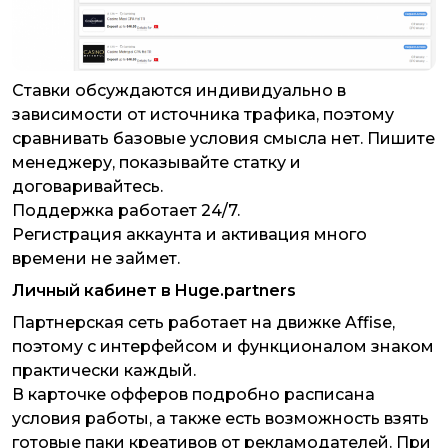
Ставки обсуждаются индивидуально в
зависимости от источника трафика, поэтому
сравнивать базовые условия смысла нет. Пишите
менеджеру, показывайте статку и
договаривайтесь.
Поддержка работает 24/7.
Регистрация аккаунта и активация много
времени не займет.
Личный кабинет в Huge.partners
Партнерская сеть работает на движке Affise,
поэтому с интерфейсом и функционалом знаком
практически каждый.
В карточке офферов подробно расписана
условия работы, а также есть возможность взять
готовые паки креативов от рекламодателей. При