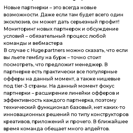
Новые партнерки – это всегда новые
возможности. Даже если там будет всего один
эксклюзив, он может дать серьезный профит!
Мониторинг новых партнерок и обсуждение
условий – обязательный процесс любой
команды и вебмастера
В случае с Huge.partners можно сказать, что если
вы льете гемблу на бурж – точно стоит
посмотреть, что предложит менеджер. В
партнерке есть практически все популярные
офферы на данный момент, а также нишевые
под tier-3 страны. На данный момент фокус
партнерки – расширение линейки офферов и
эффективность каждого партнерка, поэтому
технический функционал базовый, нет каких-то
инновационных решений по типу конструкторов
креативов, приложений и прочего. В ближайшее
время команда обещает много апдейтов.