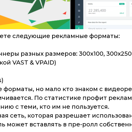
айдете следующие рекламные форматы:
еры разных размеров: 300х100, 300х250
ой VAST & VPAID)
s)
 форматы, но мало кто знаком с видеоре
чивается. По статистике профит рекла
ию с теми, кто им не пользуется.
мная сеть, которая разрешает использов
 может вставлять в пре-ролл собственн