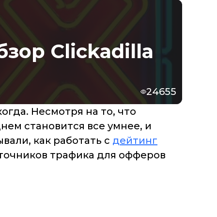
зор Clickadilla
24655
огда. Несмотря на то, что
ем становится все умнее, и
вали, как работать с
дейтинг
сточников трафика для офферов