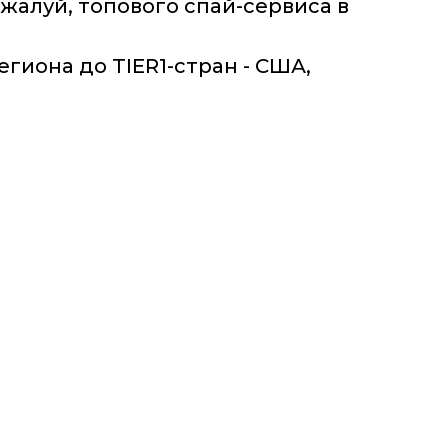
ожалуй, топового спай-сервиса в
егиона до TIER1-стран - США,