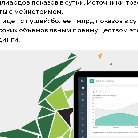
лиардов показов в сутки. Источники траф
ты с мейнстримом.
идет с пушей: более 1 млрд показов в су
ысоких объемов явным преимуществом это
динги.