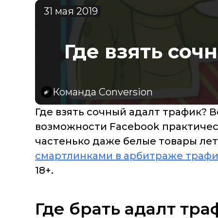
31 мая 2019
Где взять сочн
Команда Conversion
Где взять сочный адалт трафик? В
возможности Facebook практическ
частенько даже белые товары летя
смартлинками в арбитраже трафи
18+.
Где брать адалт тра