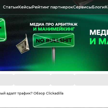
Статьи
Кейсы
Рейтинг партнерок
Сервисы
Блоги
К
ный адалт трафик? Обзор Clickadilla