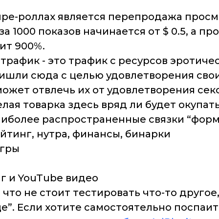
пре-роллах является перепродажа просм
 за 1000 показов начинается от $ 0.5, а 
вит 900%.
 трафик - это трафик с ресурсов эротиче
ишли сюда с целью удовлетворения свои
ожет отвлечь их от удовлетворения сек
лая товарка здесь вряд ли будет окупать
аиболее распространенные связки “форм
ейтинг, нутра, финансы, бинарки
игры
г и YouTube видео
, что не стоит тестировать что-то друго
е”. Если хотите самостоятельно поспаит