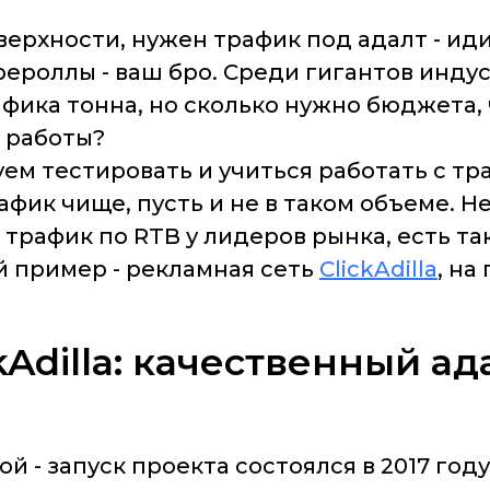
верхности, нужен трафик под адалт - ид
рероллы - ваш бро. Среди гигантов инду
 трафика тонна, но сколько нужно бюджет
я работы?
ем тестировать и учиться работать с т
рафик чище, пусть и не в таком объеме. Н
трафик по RTB у лидеров рынка, есть та
й пример - рекламная сеть
ClickAdilla
, на
kAdilla: качественный а
й - запуск проекта состоялся в 2017 год