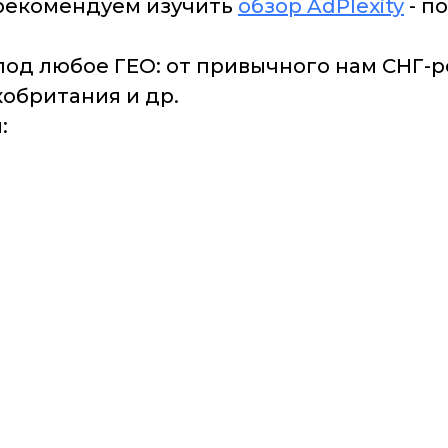
 рекомендуем изучить
обзор AdPlexity
- п
 под любое ГЕО: от привычного нам СНГ-р
кобритания и др.
: