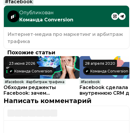
#
facebook
Опубликован
Команда Conversion
Интернет-медиа про маркетинг и арбитраж
трафика
Похожие статьи
23 июня 2026
28 апреля 2020
Команда Conversion
Команда Conversion
#
facebook
#
арбитраж трафика
#
facebook
Обходим реджекты
Facebook сделала
Facebook: зачем
внутреннюю CRM дл
арбитражники льют на
с рекламы
Написать комментарий
Антарктику и как пройти
модерацию в Tier-1