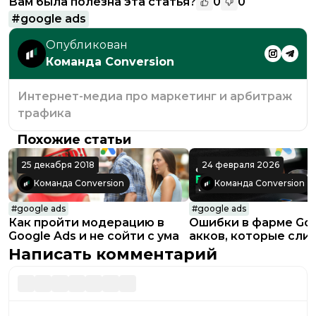
Вам была полезна эта статья?
0
0
#
google ads
Опубликован
Команда Conversion
Интернет-медиа про маркетинг и арбитраж
трафика
Похожие статьи
25 декабря 2018
24 февраля 2026
Команда Conversion
Команда Conversion
#
google ads
#
google ads
Как пройти модерацию в
Ошибки в фарме Goo
Google Ads и не сойти с ума
акков, которые сли
бюджет в 2026 году
Написать комментарий