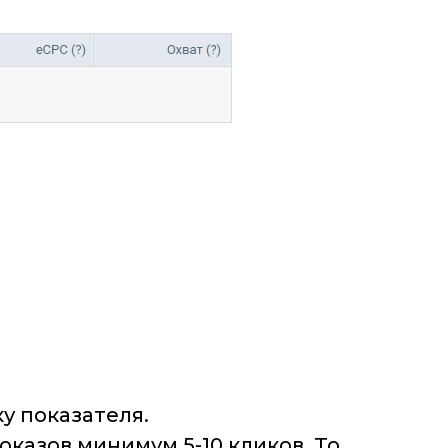
у показателя.
казов минимум 5-10 кликов. То