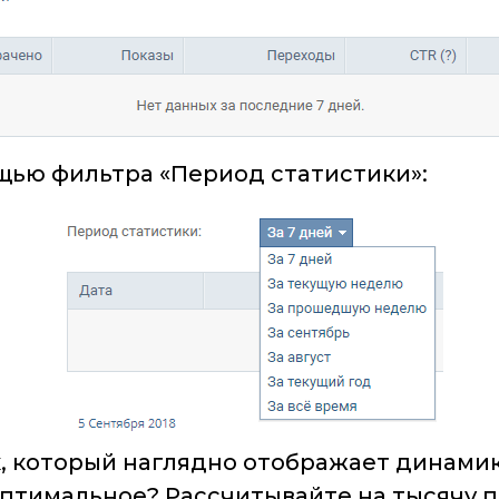
ью фильтра «Период статистики»:
, который наглядно отображает динамик
птимальное? Рассчитывайте на тысячу по