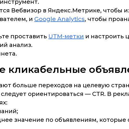
 инструмент.
тся Вебвизор в Яндекс.Метрике, чтобы 
вателем, и
Google Analytics
, чтобы проа
дьте проставить
UTM-метки
и настроить ц
ий анализ.
инета.
ые кликабельные объяв
ают больше переходов на целевую стран
 следует ориентироваться — CTR. В рек
ях:
паний;
днее значение по объявлениям, которые 