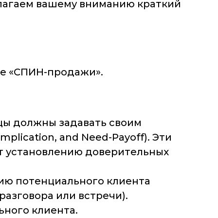
длагаем вашему вниманию краткий
ге «СПИН-продажи».
вцы должны задавать своим
plication, and Need-Payoff). Эти
ют установлению доверительных
цию потенциального клиента
азговора или встречи).
ного клиента.