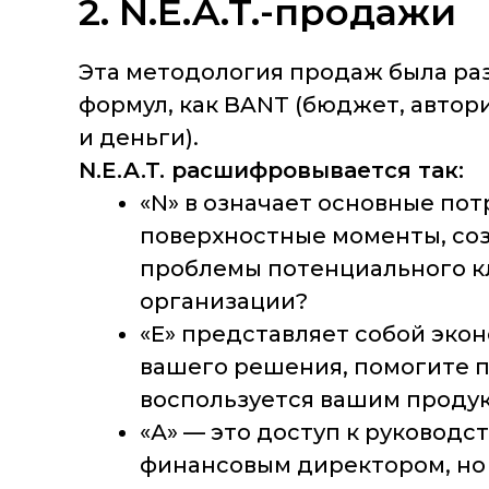
2. N.E.A.T.-продажи
Эта методология продаж была разр
формул, как BANT (бюджет, автор
и деньги).
N.E.A.T. расшифровывается так:
«N» в означает основные пот
поверхностные моменты, соз
проблемы потенциального кл
организации?
«Е» представляет собой экон
вашего решения, помогите п
воспользуется вашим продук
«А» — это доступ к руководст
финансовым директором, но 