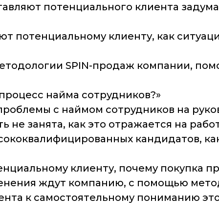
авляют потенциального клиента задумать
ют потенциальному клиенту, как ситуац
методологии SPIN-продаж компании, по
 процесс найма сотрудников?»
ть проблемы с наймом сотрудников на ру
 не занята, как это отражается на рабо
ысококвалифицированных кандидатов, как
енциальному клиенту, почему покупка п
енения ждут компанию, с помощью мето
ента к самостоятельному пониманию это