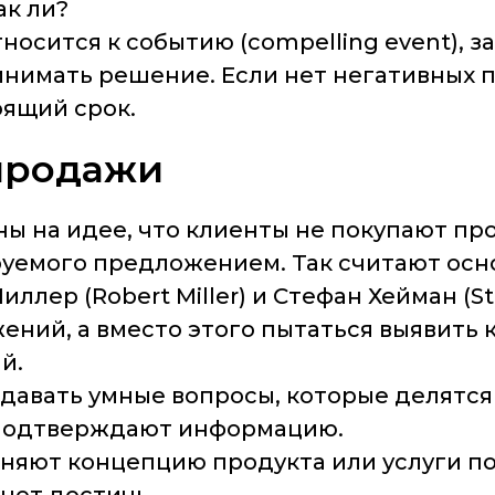
ак ли?
тносится к событию (compelling event),
нимать решение. Если нет негативных п
оящий срок.
 продажи
 на идее, что клиенты не покупают про
уемого предложением. Так считают осн
лер (Robert Miller) и Стефан Хейман (S
ений, а вместо этого пытаться выявить 
й.
авать умные вопросы, которые делятся 
подтверждают информацию.
няют концепцию продукта или услуги п