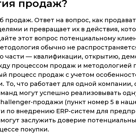
гия продаж?
 продаж. Ответ на вопрос, как продават
целями и превращает их в действия, ко
айте этот вопрос потенциальному клиен
етодология обычно не распространяется
го части — квалификации, открытию, демо
жду процессом продаж и методологией 
й процесс продаж с учетом особенносте
и. То, что работает для одной компании,
оманд могут успешно реализовывать одн
hallenger-продажи (пункт номер 5 в на
ги по внедрению ERP-систем для предп
 могут заслужить доверие потенциальны
цессе покупки.