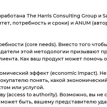
аботана The Harris Consulting Group и S
итет, потребность и сроки) и ANUM (авто
ребности (core needs). Вместо того что
датели этой методологии призывают пр
иента. Как ваш продукт может помочь о
омический эффект (economic impact). Не
окупателю понять, какой экономический
том или услугой.
ву (access to authority). Возможно, вы н
может быть, вашему представителю удас