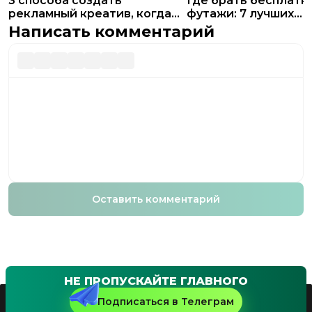
3 способа создать
Где брать бесплатн
рекламный креатив, когда
футажи: 7 лучших
нет денег на дизайнера
видеостоков
Написать комментарий
Оставить комментарий
НЕ ПРОПУСКАЙТЕ ГЛАВНОГО
Подписаться в Телеграм