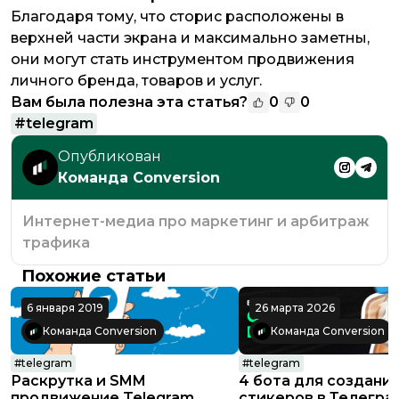
Благодаря тому, что сторис расположены в
верхней части экрана и максимально заметны,
они могут стать инструментом продвижения
личного бренда, товаров и услуг.
Вам была полезна эта статья?
0
0
#
telegram
Опубликован
Команда Conversion
Интернет-медиа про маркетинг и арбитраж
трафика
Похожие статьи
6 января 2019
26 марта 2026
Команда Conversion
Команда Conversion
#
telegram
#
telegram
Раскрутка и SMM
4 бота для создани
продвижение Telegram
стикеров в Телегра