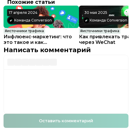
Похожие статьи
17 апреля 2024
30 мая 2025
Команда Conversion
Команда Conversion
#
источники трафика
#
источники трафика
Инфлюенс-маркетинг: что
Как привлекать тра
это такое и как
через WeChat
продвигаться через
Написать комментарий
рекламу у блогеров
Оставить комментарий