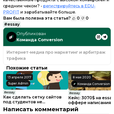
средним чеком? -
регистрируйтесь в EDU-
PROFIT
и зарабатывайте больше.
Вам была полезна эта статья?
0
0
#
essay
Опубликован
Команда Conversion
Интернет-медиа про маркетинг и арбитраж
трафика
Похожие статьи
13 апреля 2017
8 мая 2020
Super Admin
Команда Conversion
#
essay
#
essay
Как сделать сетку сайтов
Кейс: 3070$ на essa
под студентов не
оффере написания 
напрягаясь
Google Ads
Написать комментарий