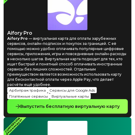
Aifory Pro
Aifory Pro
— виртуальная карта для оплаты зарубежных
сервисов, онлайн-подписок и покупок за границей.
С её
помощью можно удобно оплачивать популярные цифровые
сервисы, приложения, игры и повседневные онлайн-расходы
в несколько шагов.
Виртуальная карта подходит для тех, кто
ищет быстрый и понятный способ оплачивать иностранные
сервисы без лишних сложностей. Отдельным
преимуществом является возможность использовать карту
для бесконтактной оплаты через Apple Pay, что делает
расчёты ещё удобнее.
Арбитраж трафика
Сервисы для Google Ads
Платёжные сервисы
Виртуальные карты
Выпустить бесплатную виртуальную карту
CONVERSION
рекомендует