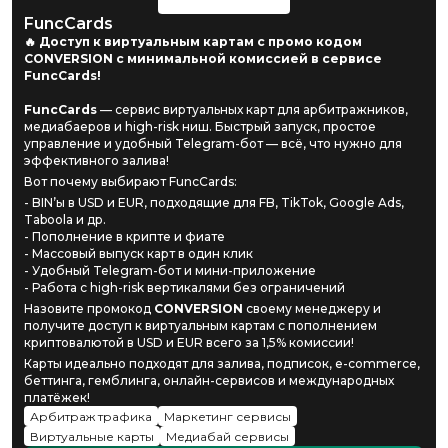
FuncCards
🔥 Доступ к виртуальным картам с промо кодом
CONVERSION с минимальной комиссией в сервисе
FuncCards!
FuncCards
— сервис виртуальных карт для арбитражников,
медиабаеров и high-risk ниш. Быстрый запуск, простое
управление и удобный Telegram-бот — всё, что нужно для
эффективного залива!
Вот почему выбирают FuncCards:
- BIN’ы в USD и EUR, подходящие для FB, TikTok, Google Ads,
Taboola и др.
- Пополнение в крипте и фиате
- Массовый выпуск карт в один клик
- Удобный Telegram-бот и мини-приложение
- Работа с high-risk вертикалями без ограничений
Назовите промокод
CONVERSION
своему менеджеру и
получите доступ к виртуальным картам с пополнением
криптовалютой в USD и EUR всего за 1,5% комиссии!
Карты идеально подходят для залива, подписок, e-commerce,
беттинга, гемблинга, онлайн-сервисов и международных
платёжек!
Арбитраж трафика
Маркетинг сервисы
Виртуальные карты
Медиабай сервисы