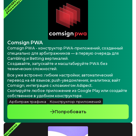
CONVERSION
рекомендует
Comsign PWA
Comsign PWA - конструктор PWA-приложений, созданный
специально для арбитражников — в первую очередь для
Gambling и Betting вертикалей.
Создавайте, запускайте и масштабируйте PWA без
технических сложностей.
Все уже встроено: гибкие настройки; автоматический
перевод на 48 языков; push-уведомления; аналитика; вайт
Comsign; интеграция с клоакингом Adspect.
Скопируйте любое приложение из Google Play или создайте
собственное в удобном конструкторе.
Арбитраж трафика
Конструктор приложений
Попробовать
Бесплатно