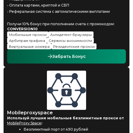
• Оплата картами, криптой и СБП
• Реферальная система с автоматическими выплатами
Получи 10% бонус при пополнении счета с промокодом:
CONVERSION10
Мобильные прокси
Антидетект-браузеры
Арбитраж трафика
Сервисы анонимности
Виртуальные номера
Резидентские прокси
Забрать Бонус
Mobileproxyspace
Используй лучшие мобильные безлимитные прокси от
MobileProxy.Space
:
Безлимитный порт от 490 рублей