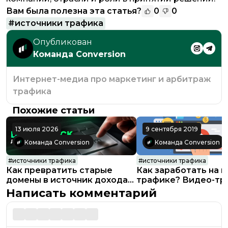
Вам была полезна эта статья?
0
0
#
источники трафика
Опубликован
Команда Conversion
Интернет-медиа про маркетинг и арбитраж
трафика
Похожие статьи
13 июля 2026
9 сентября 2019
Команда Conversion
Команда Conversion
#
источники трафика
#
источники трафика
Как превратить старые
Как заработать на 
домены в источник дохода
трафике? Видео-тр
через Direct Click
BuyMedia.biz
Написать комментарий