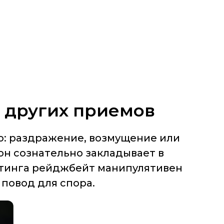
т других приемов
ю: раздражение, возмущение или
он сознательно закладывает в
етинга рейджбейт манипулятивен
 повод для спора.