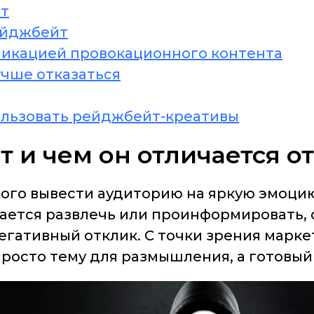
йт
ейджбейт
ликацией провокационного контента
учше отказаться
пользовать рейджбейт-креативы
т и чем он отличается о
рого вывести аудиторию на яркую эмоци
ается развлечь или проинформировать, 
егативный отклик. С точки зрения марк
просто тему для размышления, а готовый