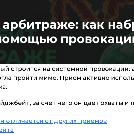
арбитраже: как наб
помощью провокаци
ый строится на системной провокации: 
могла пройти мимо. Прием активно испол
ка.
ейджбейт, за счет чего он дает охваты и
он отличается от других приемов
ейта