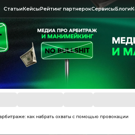
Статьи
Кейсы
Рейтинг партнерок
Сервисы
Блоги
К
арбитраже: как набрать охваты с помощью провокации