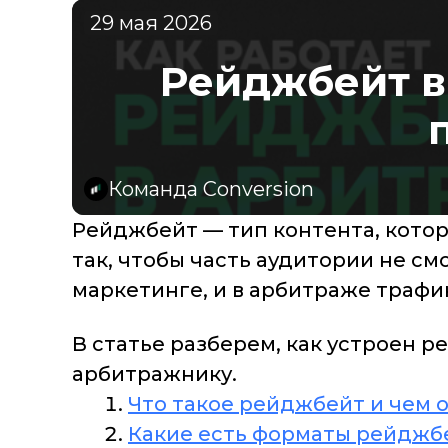
29 мая 2026
Рейджбейт в 
Команда Conversion
Рейджбейт — тип контента, котор
так, чтобы часть аудитории не с
маркетинге, и в арбитраже трафи
В статье разберем, как устроен р
арбитражнику.
Что такое рейджбейт и чем 
Какие есть форматы рейджб