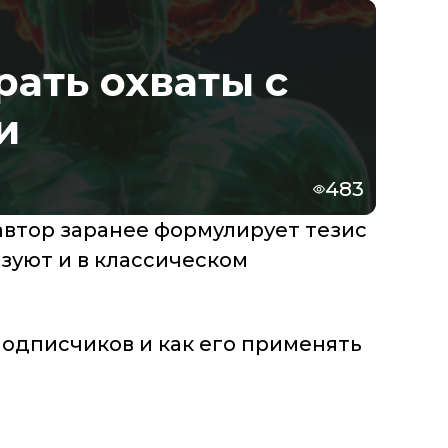
рать охваты с
и
483
автор заранее формулирует тезис
ьзуют и в классическом
 подписчиков и как его применять