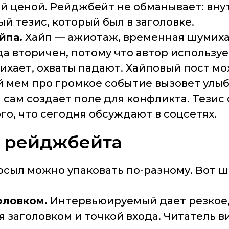
ой ценой. Рейджбейт не обманывает: вн
й тезис, который был в заголовке.
йпа.
Хайп — ажиотаж, временная шумиха,
да вторичен, потому что автор использу
утихает, охваты падают. Хайповый пост 
мем про громкое событие вызовет улыбк
 сам создает поле для конфликта. Тезис 
го, что сегодня обсуждают в соцсетях.
ы рейджбейта
сыл можно упаковать по-разному. Вот ш
оловком.
Интервьюируемый дает резкое
 заголовком и точкой входа. Читатель в