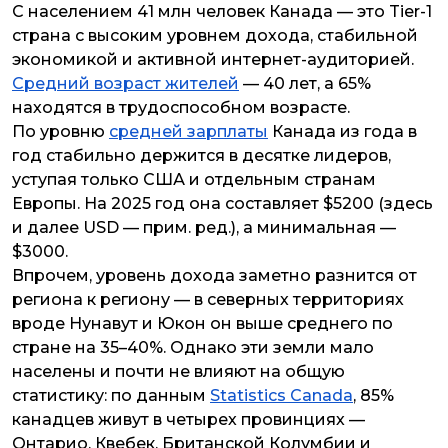
С населением 41 млн человек Канада — это Tier-1
страна с высоким уровнем дохода, стабильной
экономикой и активной интернет-аудиторией.
Средний возраст жителей
— 40 лет, а 65%
находятся в трудоспособном возрасте.
По уровню
средней зарплаты
Канада из года в
год стабильно держится в десятке лидеров,
уступая только США и отдельным странам
Европы. На 2025 год она составляет $5200 (
здесь
и далее USD — прим. ред.
), а минимальная —
$3000.
Впрочем, уровень дохода заметно разнится от
региона к региону — в северных территориях
вроде Нунавут и Юкон он выше среднего по
стране на 35–40%. Однако эти земли мало
населены и почти не влияют на общую
статистику: по данным
Statistics Canada
, 85%
канадцев живут в четырех провинциях —
Онтарио, Квебек, Британской Колумбии и