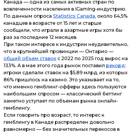
Канада
— одна из самых активных стран по
вовлеченности населения в iGaming-индустрию.
По данным опроса
Statistics Canada
, около 64,5%
канадцев в возрасте от 15 лет и старше
сообщили, что играли в азартные игры хотя бы
раз за последние 12 месяцев.
При таком интересе к индустрии неудивительно,
что в крупнейшей провинции — Онтарио —
общий объем ставок
с 2022 по 2025 год вырос на
133%. А в мае этого года рынок поставил
рекорд
:
игроки сделали ставок на $5,89 млрд, из которых
86% пришлось на казино. Это указывает на то,
что именно гемблинг-офферы здесь пользуются
наибольшим спросом — классический беттинг
заметно уступает по объемам рынка онлайн-
гемблингу.
Если говорить про возраст, то интерес к
гемблингу в Канаде распределен довольно
равномерно — без значительных перекосов в