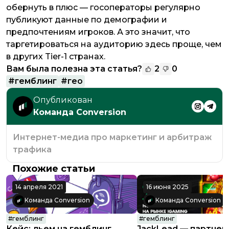
обернуть в плюс — госоператоры регулярно
публикуют данные по демографии и
предпочтениям игроков. А это значит, что
таргетироваться на аудиторию здесь проще, чем
в других Tier-1 странах.
Вам была полезна эта статья?
2
0
#
гемблинг
#
гео
Опубликован
Команда Conversion
Интернет-медиа про маркетинг и арбитраж
трафика
Похожие статьи
14 апреля 2021
16 июня 2025
Команда Conversion
Команда Conversion
#
гемблинг
#
гемблинг
Кейс: льем на гемблинг
JackLead — партнер