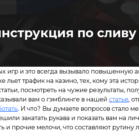
нструкция по сливу
ых игр и это всегда вызывало повышенную ак
же льет трафик на казино, тех, кому эта ист
 статьи, посмотреть на чужие результаты, п
казывали вам о гэмблинге в нашей
статье
, о
ботать
. И что? Вы думаете вопросов стало ме
шили закатать рукава и показать вам на ли
ать и прочие мелочи, что составляют рутину