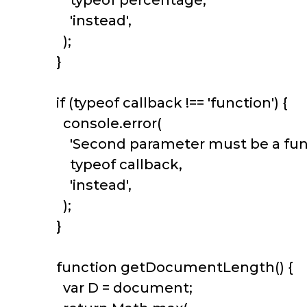
typeof percentage,
'instead',
);
}
if (typeof callback !== 'function') {
console.error(
'Second parameter must be a funct
typeof callback,
'instead',
);
}
function getDocumentLength() {
var D = document;