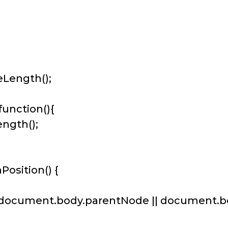
eLength();
unction(){
ngth();
osition() {
cument.body.parentNode || document.bod