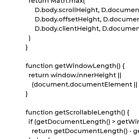
return Math.max(
D.body.scrollHeight, D.document
D.body.offsetHeight, D.document
D.body.clientHeight, D.document
)
}
function getWindowLength() {
return window.innerHeight ||
(document.documentElement || do
}
function getScrollableLength() {
if (getDocumentLength() > getWin
return getDocumentLength() - g