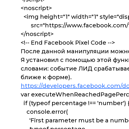
<noscript>
<img height="1" width="1" style="di
src="https://www.facebook.com/tr?
</noscript>
<!-- End Facebook Pixel Code -->
После данной манипуляции можно в
Я установил с помощью этой функ
словами: событие ЛИД срабатывает
ближе к форме).
https://developers.facebook.com/d
var executeWhenReachedPagePercent
if (typeof percentage !== 'number') 
console.error(
'First parameter must be a number