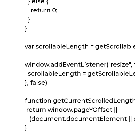
} else {
return 0;
}
}
var scrollableLength = getScrollabl
window.addEventListener("resize", f
scrollableLength = getScrollableLe
}, false)
function getCurrentScrolledLengthP
return window.pageYOffset ||
(document.documentElement || do
}