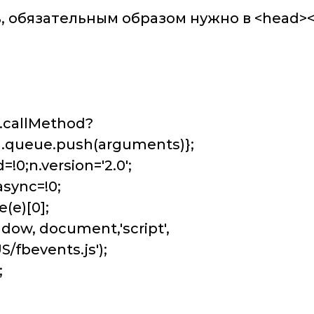
, обязательным образом нужно в <head><
n.callMethod?
n.queue.push(arguments)};
!0;n.version='2.0';
async=!0;
(e)[0];
dow, document,'script',
/fbevents.js');
;