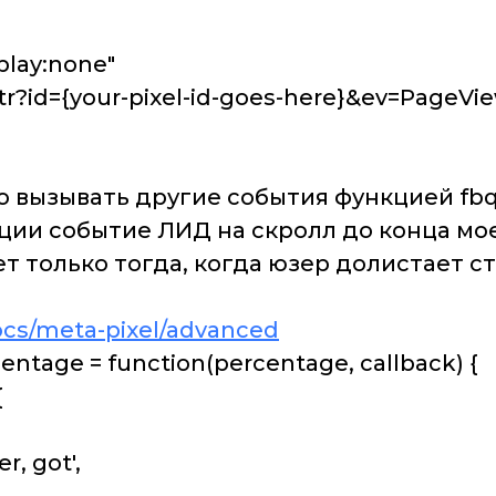
splay:none"
id={your-pixel-id-goes-here}&ev=PageVie
ызывать другие события функцией fbq('t
ции событие ЛИД на скролл до конца мо
 только тогда, когда юзер долистает ст
ocs/meta-pixel/advanced
age = function(percentage, callback) {
{
, got',