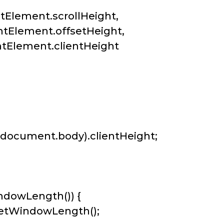
Element.scrollHeight,
Element.offsetHeight,
Element.clientHeight
cument.body).clientHeight;
dowLength()) {
etWindowLength();