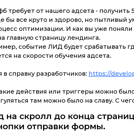
б требует от нашего адсета - получить 
 бы все круто и здорово, но пытливый у
роцесс оптимизации. И как вы уже поняли 
на главную страницу лендинга.
ример, событие ЛИД будет срабатывать гд
ся на скорости обучения адсета.
 в справку разработчиков:
https://devel
какие действия или триггеры можно был
згуляться там можно было на славу. С чег
д на скролл до конца страниц
кнопки отправки формы.