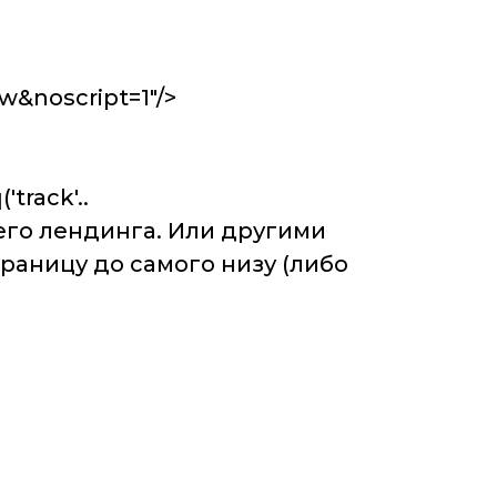
w&noscript=1"/>
rack'..
его лендинга. Или другими
раницу до самого низу (либо