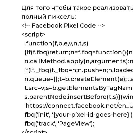
Для того чтобы такое реализовать
полный пиксель:
<!-- Facebook Pixel Code -->
<script>
!function(f,b,e,v,n,t,s)
{if(f.fbq)return;n=f.fbq=function(){
n.callMethod.apply(n,arguments):
if(!f._fbq)f._fbq=n;n.push=n;n.loaded=
n.queue=[];t=b.createElement(e);t.
t.src=v;s=b.getElementsByTagName
s.parentNode.insertBefore(t,s)}(win
'https://connect.facebook.net/en_US
fbq('init', '{your-pixel-id-goes-here}')
fbq('track', 'PageView');
</script>