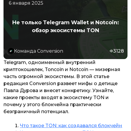
6 января 2025
Не только Telegram Wallet и Notcoin:
обзор экосистемы TON
Команда Conversion
3128
Telegram, одноименный внутренний
криптокошелек, Toncoin и Notcoin — мизерная
часть огромной экосистемы. В этой статье
редакция Conversion развеет мифы о детище
Павла Дурова и внесет конкретику. Узнайте,
какие проекты входят в экосистему TON и
почему у этого блокчейна практически
безграничный потенциал.
Что такое TON: как создавался блокчейн